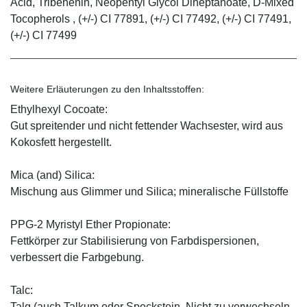
Acid, Tribehenin, Neopentyl Glycol Diheptanoate, D-Mixed
Tocopherols , (+/-) CI 77891, (+/-) CI 77492, (+/-) CI 77491,
(+/-) CI 77499
Weitere Erläuterungen zu den Inhaltsstoffen:
Ethylhexyl Cocoate:
Gut spreitender und nicht fettender Wachsester, wird aus
Kokosfett hergestellt.
Mica (and) Silica:
Mischung aus Glimmer und Silica; mineralische Füllstoffe
PPG-2 Myristyl Ether Propionate:
Fettkörper zur Stabilisierung von Farbdispersionen,
verbessert die Farbgebung.
Talc:
Talg (auch Talkum oder Speckstein. Nicht zu verwechseln