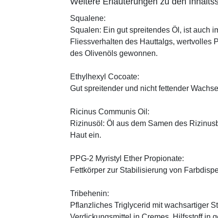
Weitere Erläuterungen zu den Inhaltss
Squalene:
Squalen: Ein gut spreitendes Öl, ist auch 
Fliessverhalten des Hauttalgs, wertvolles 
des Olivenöls gewonnen.
Ethylhexyl Cocoate:
Gut spreitender und nicht fettender Wachses
Ricinus Communis Oil:
Rizinusöl: Öl aus dem Samen des Rizinusbau
Haut ein.
PPG-2 Myristyl Ether Propionate:
Fettkörper zur Stabilisierung von Farbdisp
Tribehenin:
Pflanzliches Triglycerid mit wachsartiger S
Verdickungsmittel in Cremes, Hilfsstoff in