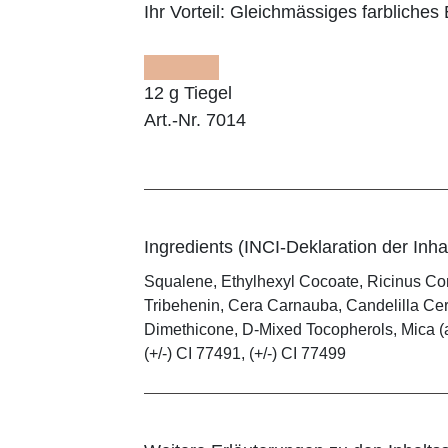
Ihr Vorteil:
Gleichmässiges farbliches E
12 g Tiegel
Art.-Nr. 7014
Ingredients (INCI-Deklaration der Inhal
Squalene, Ethylhexyl Cocoate, Ricinus Co
Tribehenin, Cera Carnauba, Candelilla Cera
Dimethicone, D-Mixed Tocopherols, Mica (and
(+/-) CI 77491, (+/-) CI 77499