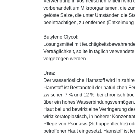
Verwendung in kosmetischen Mitteln wird d
vorbehandelt um Mikroorganismen, die zum
gelöste Salze, die unter Umständen die St
beeinträchtigen, zu entfernen (Entkeimung
Butylene Glycol:
Lösungsmittel mit feuchtigkeitsbewahrende
Verträglichkeit, sollte in täglich verwend
vorgezogen werden
Urea:
Der wasserlösliche Harnstoff wird in zahlr
Harnstoff ist Bestandteil der natürlichen F
zwischen 7 % und 12 %; bei chronisch trock
über ein hohes Wasserbindungsvermögen. E
Haut bei und bewirkt eine Verringerung de
wirkt keratoplastisch, in höherer Konzentra
Pflege von Psoriasis (Schuppenflechte) ode
betroffener Haut eingesetzt. Harnstoff ist fe