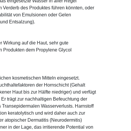
as eingesetzte Wasser in aller Regel
 Verderb des Produktes führen könnten, oder
abilität von Emulsionen oder Gelen
 und Entsalzung).
r Wirkung auf die Haut, sehr gute
eten Produkten dem Propylene Glycol
eichen kosmetischen Mitteln eingesetzt.
euchthaltefaktoren der Hornschicht (Gehalt
ener Haut bis zur Hälfte niedriger) und verfügt
r trägt zur nachhaltigen Befeuchtung der
s Transepidermalen Wasserverlusts. Harnstoff
tion keratolytisch und wird daher auch zur
r atopischer Dermatitis (Neurodermitis)
rner in der Lage, das irritierende Potential von