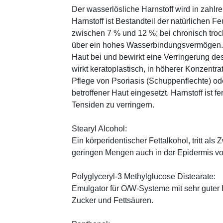
Der wasserlösliche Harnstoff wird in zahlr
Harnstoff ist Bestandteil der natürlichen F
zwischen 7 % und 12 %; bei chronisch trock
über ein hohes Wasserbindungsvermögen. E
Haut bei und bewirkt eine Verringerung de
wirkt keratoplastisch, in höherer Konzentra
Pflege von Psoriasis (Schuppenflechte) ode
betroffener Haut eingesetzt. Harnstoff ist fe
Tensiden zu verringern.
Stearyl Alcohol:
Ein körperidentischer Fettalkohol, tritt als
geringen Mengen auch in der Epidermis v
Polyglyceryl-3 Methylglucose Distearate:
Emulgator für O/W-Systeme mit sehr guter 
Zucker und Fettsäuren.