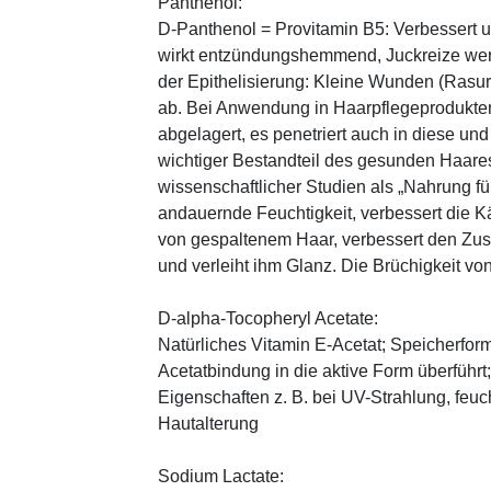
Panthenol:
D-Panthenol = Provitamin B5: Verbessert 
wirkt entzündungshemmend, Juckreize wer
der Epithelisierung: Kleine Wunden (Rasu
ab. Bei Anwendung in Haarpflegeprodukten
abgelagert, es penetriert auch in diese und
wichtiger Bestandteil des gesunden Haares 
wissenschaftlicher Studien als „Nahrung fü
andauernde Feuchtigkeit, verbessert die K
von gespaltenem Haar, verbessert den Zus
und verleiht ihm Glanz. Die Brüchigkeit vo
D-alpha-Tocopheryl Acetate:
Natürliches Vitamin E-Acetat; Speicherform
Acetatbindung in die aktive Form überführt
Eigenschaften z. B. bei UV-Strahlung, feuc
Hautalterung
Sodium Lactate: