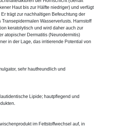
euchthaltefaktoren der Hornschicht (Gehalt
ener Haut bis zur Hälfte niedriger) und verfügt
r trägt zur nachhaltigen Befeuchtung der
s Transepidermalen Wasserverlusts. Harnstoff
tion keratolytisch und wird daher auch zur
r atopischer Dermatitis (Neurodermitis)
rner in der Lage, das irritierende Potential von
lgator, sehr hautfreundlich und
autidentische Lipide; hautpflegend und
odukten.
 Zwischenprodukt im Fettstoffwechsel auf, in