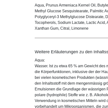
Aqua, Prunus Armeniaca Kernel Oil, Butyl
Methyl Glucose Sesquistearate, Palmitic Aci
Polyglyceryl-3 Methylglucose Distearate, 
Tocopherols, Sodium Lactate, Lactic Acid, Al
Xanthan Gum, Citral, Limonene
Weitere Erläuterungen zu den Inhaltss
Aqua:
Wasser. Ist zu etwa 65 % am Gewicht des m
die Körperfunktionen, inklusive der der Ha
bei vielen kosmetischen Produkten (wässr
den Inhaltsstoff mit dem mengenmässig grös
Emulsionen die Grundlage der wässrigen Ph
polare (hydrophile) Stoffe wie z. B. Alkoho
Verwendung in kosmetischen Mitteln wird d
vorbehandelt um Mikroorganismen, die zum