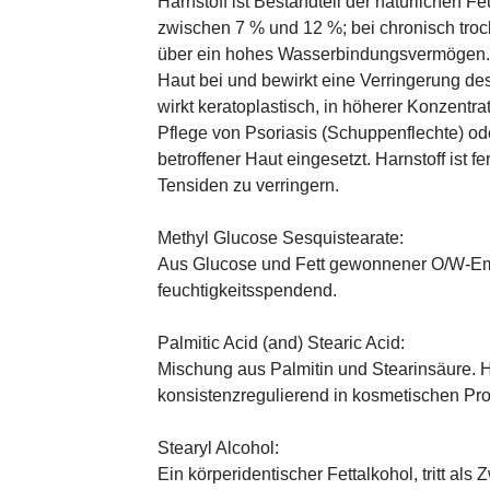
Harnstoff ist Bestandteil der natürlichen F
zwischen 7 % und 12 %; bei chronisch trock
über ein hohes Wasserbindungsvermögen. E
Haut bei und bewirkt eine Verringerung de
wirkt keratoplastisch, in höherer Konzentra
Pflege von Psoriasis (Schuppenflechte) ode
betroffener Haut eingesetzt. Harnstoff ist fe
Tensiden zu verringern.
Methyl Glucose Sesquistearate:
Aus Glucose und Fett gewonnener O/W-Emu
feuchtigkeitsspendend.
Palmitic Acid (and) Stearic Acid:
Mischung aus Palmitin und Stearinsäure. H
konsistenzregulierend in kosmetischen Pr
Stearyl Alcohol:
Ein körperidentischer Fettalkohol, tritt als