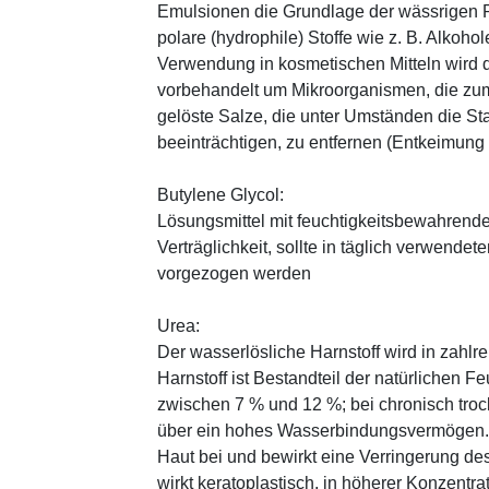
Emulsionen die Grundlage der wässrigen Ph
polare (hydrophile) Stoffe wie z. B. Alkoho
Verwendung in kosmetischen Mitteln wird d
vorbehandelt um Mikroorganismen, die zum
gelöste Salze, die unter Umständen die St
beeinträchtigen, zu entfernen (Entkeimung
Butylene Glycol:
Lösungsmittel mit feuchtigkeitsbewahrende
Verträglichkeit, sollte in täglich verwend
vorgezogen werden
Urea:
Der wasserlösliche Harnstoff wird in zahlr
Harnstoff ist Bestandteil der natürlichen F
zwischen 7 % und 12 %; bei chronisch trock
über ein hohes Wasserbindungsvermögen. E
Haut bei und bewirkt eine Verringerung de
wirkt keratoplastisch, in höherer Konzentra