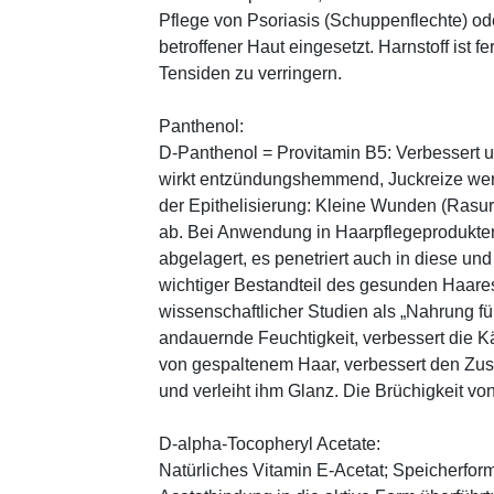
Pflege von Psoriasis (Schuppenflechte) ode
betroffener Haut eingesetzt. Harnstoff ist fe
Tensiden zu verringern.
Panthenol:
D-Panthenol = Provitamin B5: Verbessert 
wirkt entzündungshemmend, Juckreize wer
der Epithelisierung: Kleine Wunden (Rasu
ab. Bei Anwendung in Haarpflegeprodukten
abgelagert, es penetriert auch in diese und
wichtiger Bestandteil des gesunden Haares 
wissenschaftlicher Studien als „Nahrung fü
andauernde Feuchtigkeit, verbessert die K
von gespaltenem Haar, verbessert den Zus
und verleiht ihm Glanz. Die Brüchigkeit vo
D-alpha-Tocopheryl Acetate:
Natürliches Vitamin E-Acetat; Speicherform