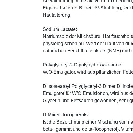
Acetatbindung in die aktive Form überführt
Eigenschaften z. B. bei UV-Strahlung, feuc
Hautalterung
Sodium Lactate:
Natriumsalz der Milchsäure: Hat feuchthal
physiologischen pH-Wert der Haut von durch
natürlichen Feuchthaltefaktors (NMF) und
Polyglyceryl-2 Dipolyhydroxystearate:
W/O-Emulgator, wird aus pflanzlichen Fette
Diisostearoyl Polyglyceryl-3 Dimer Dilinole
Emulgator für W/O-Emulsionen, wird aus 
Glycerin und Fettsäuren gewonnen, sehr gu
D-Mixed Tocopherols:
Ist die Bezeichnung einer Mischung von na
beta-, gamma und delta-Tocopherol). Vitami